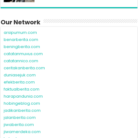
Our Network
arsipumum.com
benarberita.com
beningberita.com
catatanmuvus.com
catatannico.com
ceritakanberita.com
duniasejuk.com
efekberita.com
faktualberita.com
harapandunia.com
hobingeblog.com
jadikanberita.com
jalanberita.com
jiwaberita.com
jiwamerdeka.com