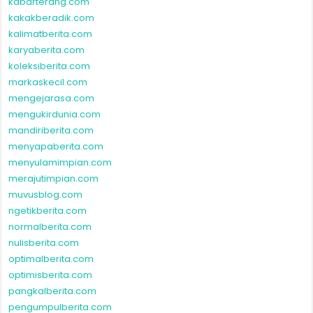
kabarterang.com
kakakberadik.com
kalimatberita.com
karyaberita.com
koleksiberita.com
markaskecil.com
mengejarasa.com
mengukirdunia.com
mandiriberita.com
menyapaberita.com
menyulamimpian.com
merajutimpian.com
muvusblog.com
ngetikberita.com
normalberita.com
nulisberita.com
optimalberita.com
optimisberita.com
pangkalberita.com
pengumpulberita.com