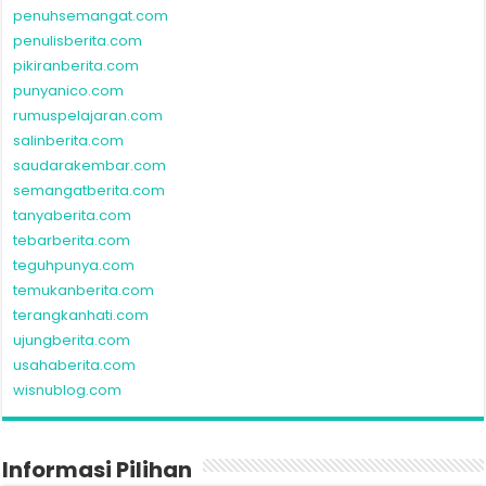
penuhsemangat.com
penulisberita.com
pikiranberita.com
punyanico.com
rumuspelajaran.com
salinberita.com
saudarakembar.com
semangatberita.com
tanyaberita.com
tebarberita.com
teguhpunya.com
temukanberita.com
terangkanhati.com
ujungberita.com
usahaberita.com
wisnublog.com
Informasi Pilihan