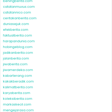
beningberita.com
catatanmuvus.com
catatannico.com
ceritakanberita.com
duniasejuk.com
efekberita.com
faktualberita.com
harapandunia.com
hobingeblog.com
jadikanberita.com
jalanberita.com
jiwaberita.com
jiwamerdeka.com
kabarterang.com
kakakberadik.com
kalimatberita.com
karyaberita.com
koleksiberita.com
markaskecil.com
mengejarasa.com