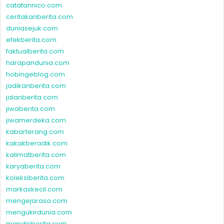
catatannico.com
ceritakanberita.com
duniasejuk.com
efekberita.com
faktualberita.com
harapandunia.com
hobingeblog.com
jadikanberita.com
jalanberita.com
jiwaberita.com
jiwamerdeka.com
kabarterang.com
kakakberadik.com
kalimatberita.com
karyaberita.com
koleksiberita.com
markaskecil.com
mengejarasa.com
mengukirdunia.com
mandiriberita.com