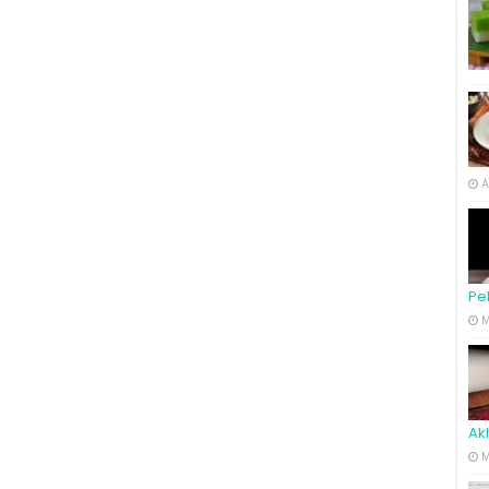
A
Pe
M
Ak
M