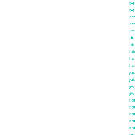
be
be
ca
ca
ce
du
ef
fa
ha
ho
ja
ja
ji
ji
ka
ka
ka
ka
ko
ma