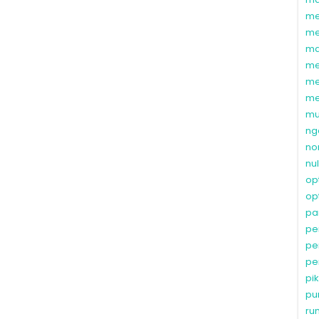
me
me
ma
me
me
me
mu
ng
no
nu
op
op
pa
pe
pe
pe
pi
pu
ru