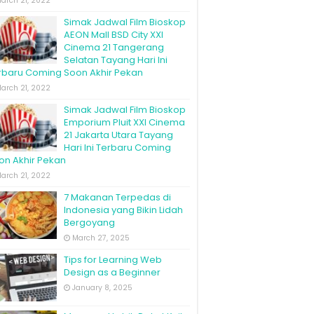
arch 21, 2022
Simak Jadwal Film Bioskop
AEON Mall BSD City XXI
Cinema 21 Tangerang
Selatan Tayang Hari Ini
rbaru Coming Soon Akhir Pekan
arch 21, 2022
Simak Jadwal Film Bioskop
Emporium Pluit XXI Cinema
21 Jakarta Utara Tayang
Hari Ini Terbaru Coming
on Akhir Pekan
arch 21, 2022
7 Makanan Terpedas di
Indonesia yang Bikin Lidah
Bergoyang
March 27, 2025
Tips for Learning Web
Design as a Beginner
January 8, 2025