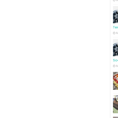
M
Te
M
So
M