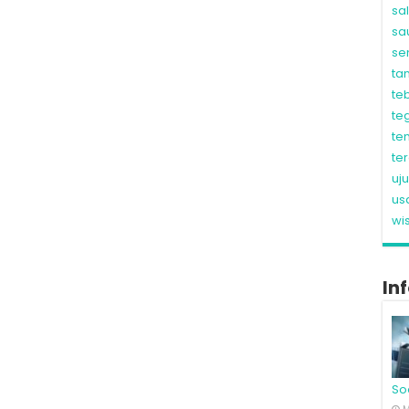
sa
sa
se
ta
te
te
te
te
uj
us
wi
In
So