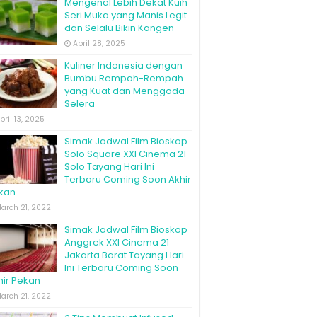
Mengenal Lebih Dekat Kuih
Seri Muka yang Manis Legit
dan Selalu Bikin Kangen
April 28, 2025
Kuliner Indonesia dengan
Bumbu Rempah-Rempah
yang Kuat dan Menggoda
Selera
pril 13, 2025
Simak Jadwal Film Bioskop
Solo Square XXI Cinema 21
Solo Tayang Hari Ini
Terbaru Coming Soon Akhir
kan
arch 21, 2022
Simak Jadwal Film Bioskop
Anggrek XXI Cinema 21
Jakarta Barat Tayang Hari
Ini Terbaru Coming Soon
hir Pekan
arch 21, 2022