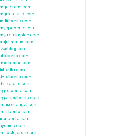
ngejarasa.com
ngukirdunia.com
ndiriberita.com
nyapaberita.com
nyulamimpian.com
rajutimpian.com
vusblog.com
etikberita.com
rmalberita.com
lisberita.com
timalberita.com
timisberita.com
ngkalberita.com
ngumpulberita.com
nuhsemangat.com
nulisberita.com
kiranberita.com
nyanico.com
muspelajaran.com