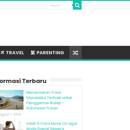
TRAVEL
PARENTING
formasi Terbaru
Menemukan Track
Mandalika Terbaik untuk
Penggemar Balap –
Indonesia Travel
ugust 7, 2026
Inilah 5 Cara Move On agar
Anda Dapat Segera