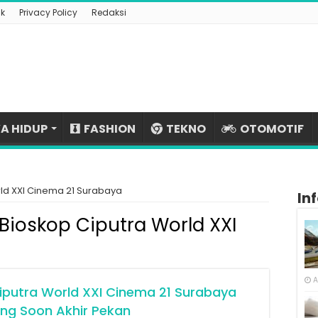
k
Privacy Policy
Redaksi
A HIDUP
FASHION
TEKNO
OTOMOTIF
ld XXI Cinema 21 Surabaya
In
Bioskop Ciputra World XXI
A
iputra World XXI Cinema 21 Surabaya
ing Soon Akhir Pekan