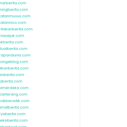
narberita.com
ningberita.com
tatanmuvus.com
tatannico.com
ritakanberita.com
niasejuk.com
ekberita.com
ktualberita.com
rapandunia.com
bingeblog.com
dikanberita.com
lanberita.com
waberita.com
wamerdeka.com
barterang.com
kakberadik.com
limatberita.com
ryaberita.com
leksiberita.com
rkaskecil.com