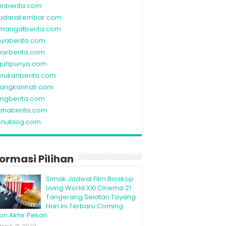
linberita.com
udarakembar.com
mangatberita.com
nyaberita.com
barberita.com
guhpunya.com
mukanberita.com
rangkanhati.com
ungberita.com
ahaberita.com
snublog.com
formasi Pilihan
Simak Jadwal Film Bioskop
Living World XXI Cinema 21
Tangerang Selatan Tayang
Hari Ini Terbaru Coming
on Akhir Pekan