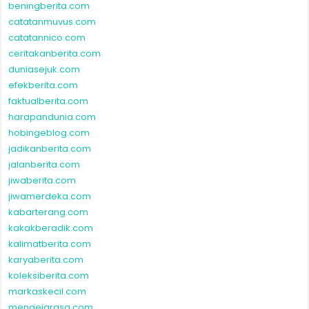
beningberita.com
catatanmuvus.com
catatannico.com
ceritakanberita.com
duniasejuk.com
efekberita.com
faktualberita.com
harapandunia.com
hobingeblog.com
jadikanberita.com
jalanberita.com
jiwaberita.com
jiwamerdeka.com
kabarterang.com
kakakberadik.com
kalimatberita.com
karyaberita.com
koleksiberita.com
markaskecil.com
mengejarasa.com