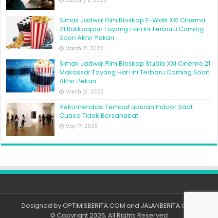
January 11, 2025
Simak Jadwal Film Bioskop E-Walk XXI Cinema
21 Balikpapan Tayang Hari Ini Terbaru Coming
Soon Akhir Pekan
March 21, 2022
Simak Jadwal Film Bioskop Studio XXI Cinema 21
Makassar Tayang Hari Ini Terbaru Coming Soon
Akhir Pekan
March 21, 2022
Rekomendasi Tempat Liburan Indoor Saat
Cuaca Tidak Bersahabat
May 17, 2025
Designed by
OPTIMISBERITA.COM
and
JALANBERITA.COM
© Copyright 2026, All Rights Reserved